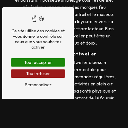
et puissant. Il possède un pelage court et dense,
généralement noir avec des marques feu
distinctives sur les pattes, le poitrail et le museau.
Cette race se distingue par sa loyauté envers sa
famille, ainsi que par son instinct protecteur. Bien
Ce site utilise des cookies et
éduqué et socialisé, le Rottweiler peut être un
vous donne le contrôle sur
ceux que vous souhaitez
compagnon affectueux et doux.
activer
Les Besoins du Rottweiler
Comme tout chien, le Rottweiler a besoin
Tout accepter
d'exercice et de stimulation mentale pour
Tout refuser
s'épanouir pleinement. Les promenades régulières,
les jeux d'intelligence et les activités en plein air
Personnaliser
sont essentiels pour maintenir sa santé physique et
mentale. Il est également important de lui fournir
une alimentation équilibrée et adaptée à ses
besoins spécifiques.
VERHAGUE Mylène: Spécialiste du