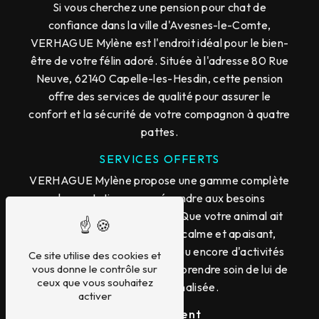
Si vous cherchez une pension pour chat de
confiance dans la ville d'Avesnes-le-Comte,
VERHAGUE Mylène est l'endroit idéal pour le bien-
être de votre félin adoré. Située à l'adresse 80 Rue
Neuve, 62140 Capelle-les-Hesdin, cette pension
offre des services de qualité pour assurer le
confort et la sécurité de votre compagnon à quatre
pattes.
SERVICES OFFERTS
VERHAGUE Mylène propose une gamme complète
de prestations pour répondre aux besoins
spécifiques de chaque chat. Que votre animal ait
besoin d'un environnement calme et apaisant,
d'une alimentation adaptée ou encore d'activités
Ce site utilise des cookies et
ludiques, cette pension saura prendre soin de lui de
vous donne le contrôle sur
ceux que vous souhaitez
manière personnalisée.
activer
Hébergement