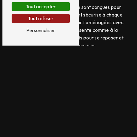
Tout accepter
Les installations de la pension sont conçues pour
offrir un espace confortable et sécurisé à chaque
Tout refuser
pensionnaire. Les chambres sont aménagées avec
soin pour que votre chat se sente comme à la
Personnaliser
maison, avec des coins douillets pour se reposer et
des jouets pour s'amuser.
Alimentation
Une alimentation équilibrée est essentielle pour la
santé et le bien-être de votre chat. VERHAGUE
Mylène veille à proposer des repas adaptés aux
besoins de chaque animal, en respectant ses
préférences alimentaires et en garantissant une
nutrition de qualité.
Soins et confort
En plus d'une alimentation équilibrée, les
pensionnaires de VERHAGUE Mylène bénéficient