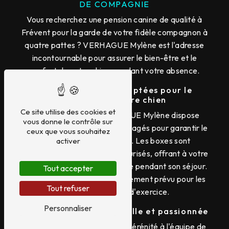
DE COMPAGNIE
Vous recherchez une pension canine de qualité à
Frévent pour la garde de votre fidèle compagnon à
quatre pattes ? VERHAGUE Mylène est l'adresse
incontournable pour assurer le bien-être et le
confort de votre chien pendant votre absence.
Des installations adaptées pour le
bonheur de votre chien
Ce site utilise des cookies et
La pension canine VERHAGUE Mylène dispose
vous donne le contrôle sur
d'espaces spécialement aménagés pour garantir le
ceux que vous souhaitez
bien-être de votre animal. Les boxes sont
activer
spacieux, confortables et sécurisés, offrant à votre
chien un lieu de repos agréable pendant son séjour.
Tout accepter
Un espace extérieur est également prévu pour les
Tout refuser
moments de jeu et d'exercice.
Personnaliser
Une équipe professionnelle et passionnée
Confiez votre chien en toute sérénité à l'équipe de